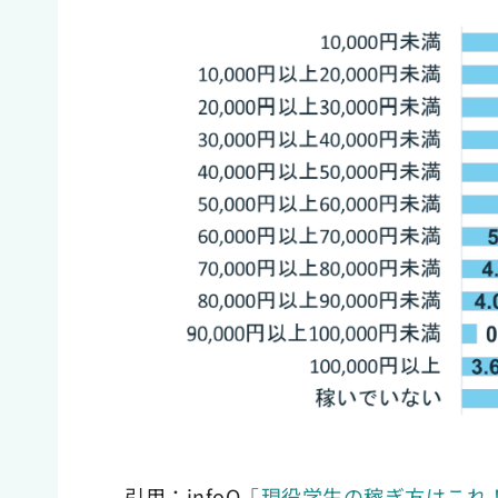
引用：infoQ「
現役学生の稼ぎ方はこれ