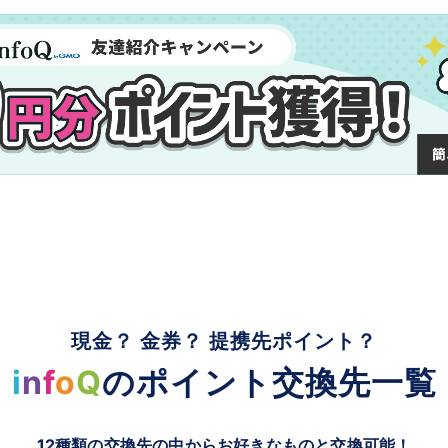
現金？ 金券？ 提携先ポイント？
i
n
f
o
Q
のポイント交換先一覧
12種類の交換先の中からお好きなものと交換可能！