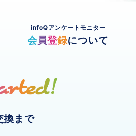
infoQアンケートモニター
会
員
登
録
について
交換まで