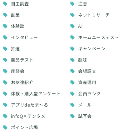
自主調査
注意
副業
ネットリサーチ
体験談
AI
インタビュー
ホームユーステスト
抽選
キャンペーン
商品テスト
趣味
座談会
会場調査
お友達紹介
資産運用
体験・購入型アンケート
会員ランク
アプリdeたま～る
メール
infoQ×テンタメ
試写会
ポイント広場