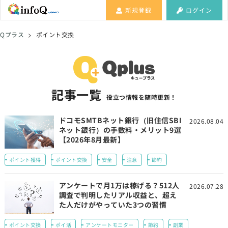
新規登録
ログイン
Qプラス
>
ポイント交換
記事一覧
役立つ情報を随時更新！
ドコモSMTBネット銀行（旧住信SBI
2026.08.04
ネット銀行）の手数料・メリット9選
【2026年8月最新】
ポイント獲得
ポイント交換
安全
注意
節約
アンケートで月1万は稼げる？512人
2026.07.28
調査で判明したリアル収益と、超え
た人だけがやっていた3つの習慣
ポイント交換
ポイ活
アンケートモニター
節約
副業