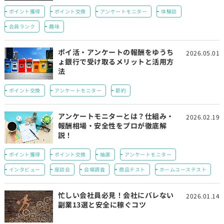
ポイント獲得
ポイント交換
アンケートモニター
体験談
会員ランク
趣味
ポイ活・アンケートの報酬をゆうち
2026.05.01
ょ銀行で受け取るメリットと活用方
法
ポイント交換
アンケートモニター
節約
アンケートモニターとは？仕組み・
2026.02.19
報酬相場・安全性をプロが徹底解
説！
ポイント獲得
ポイント交換
抽選
アンケートモニター
インタビュー
座談会
会場調査
商品テスト
ホームユーステスト
忙しい会社員必見！会社にバレない
2026.01.14
副業13選と安全に稼ぐコツ