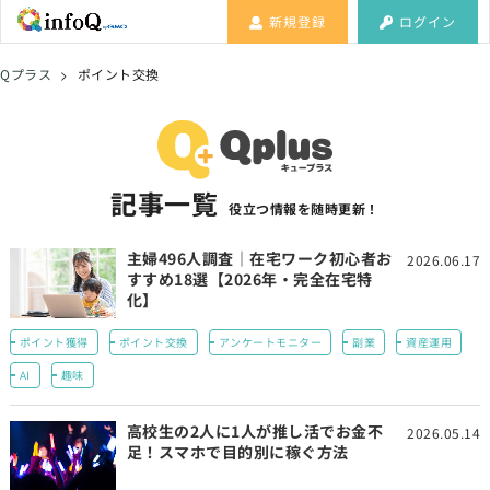
新規登録
ログイン
Qプラス
>
ポイント交換
記事一覧
役立つ情報を随時更新！
主婦496人調査｜在宅ワーク初心者お
2026.06.17
すすめ18選【2026年・完全在宅特
化】
ポイント獲得
ポイント交換
アンケートモニター
副業
資産運用
AI
趣味
高校生の2人に1人が推し活でお金不
2026.05.14
足！スマホで目的別に稼ぐ方法