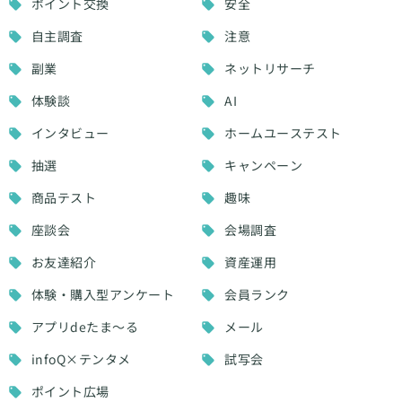
ポイント交換
安全
自主調査
注意
副業
ネットリサーチ
体験談
AI
インタビュー
ホームユーステスト
抽選
キャンペーン
商品テスト
趣味
座談会
会場調査
お友達紹介
資産運用
体験・購入型アンケート
会員ランク
アプリdeたま～る
メール
infoQ×テンタメ
試写会
ポイント広場