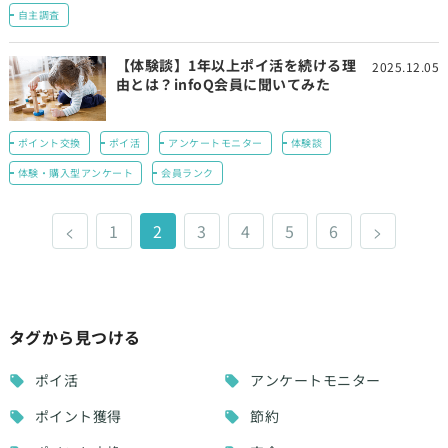
自主調査
【体験談】1年以上ポイ活を続ける理
2025.12.05
由とは？infoQ会員に聞いてみた
ポイント交換
ポイ活
アンケートモニター
体験談
体験・購入型アンケート
会員ランク
<
1
2
3
4
5
6
>
タグから見つける
ポイ活
アンケートモニター
ポイント獲得
節約