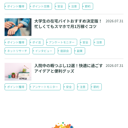
ポイント獲得
ポイント交換
安全
注意
節約
大学生の在宅バイトおすすめ決定版！
2026.07.31
忙しくてもスマホで月1万稼ぐコツ
ポイント獲得
ポイ活
アンケートモニター
安全
注意
ネットリサーチ
インタビュー
座談会
副業
入院中の暇つぶし12選！快適に過ごす
2026.07.31
アイデアと便利グッズ
ポイント獲得
アンケートモニター
安全
注意
節約