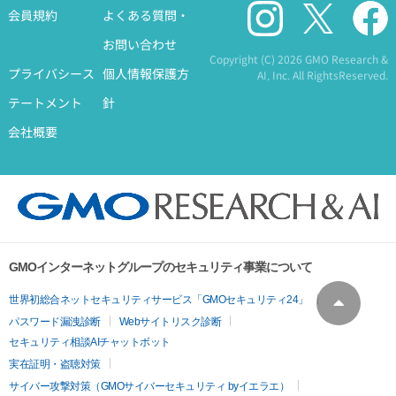
会員規約
よくある質問・
お問い合わせ
Copyright (C)
2026 GMO Research &
プライバシース
個人情報保護方
AI, Inc. All RightsReserved.
テートメント
針
会社概要
GMOインターネットグループのセキュリティ事業について
ト
世界初総合ネットセキュリティサービス「GMOセキュリティ24」
パスワード漏洩診断
Webサイトリスク診断
セキュリティ相談AIチャットボット
実在証明・盗聴対策
サイバー攻撃対策（GMOサイバーセキュリティ byイエラエ）