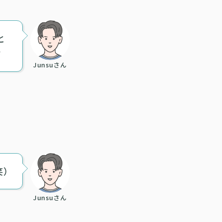
と
す
Junsuさん
笑）
Junsuさん