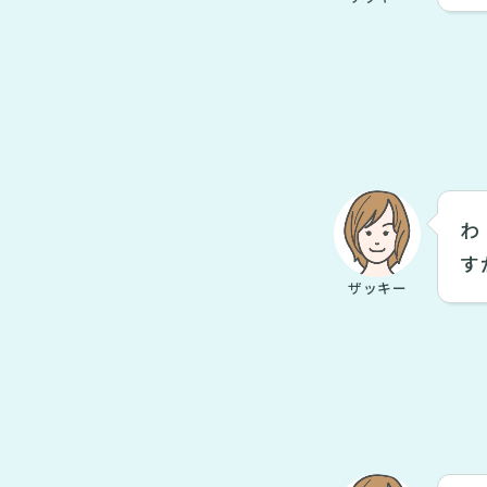
わ
す
ザッキー