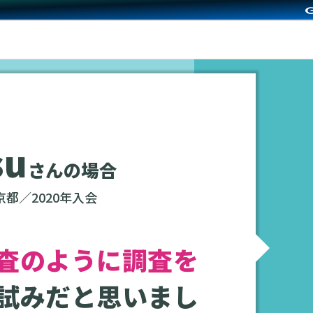
su
さんの場合
京都／2020年入会
査のように調査を
試みだと思いまし