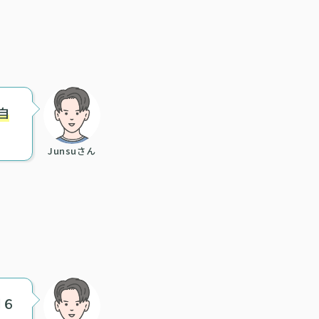
自
Junsuさん
間６