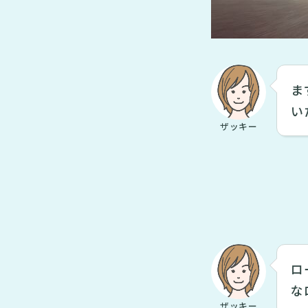
ま
い
ザッキー
ロ
な
ザッキー