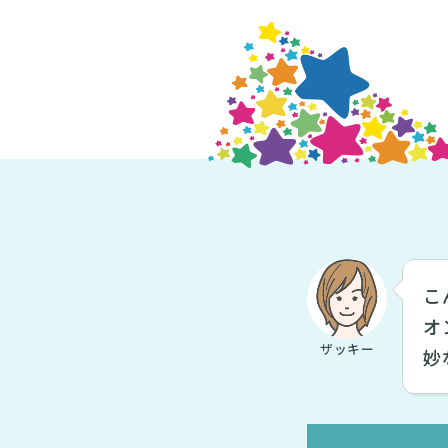
こ
オ
ザッキー
妙