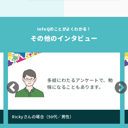
infoQのことがよくわかる！
その他のインタビュー
infoQを趣
にわたるアンケートで、勉
playカ
なることもあります。
や映画に利
代／男性）
ありささんの場合（20代／女性