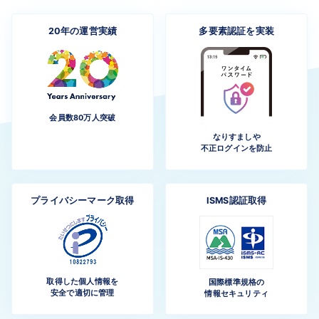
20年の
運営実績
多要素認証を
実装
会員数80万人突破
なりすましや
不正ログインを防止
プライバシー
マーク
取得
ISMS
認証取得
取得した個人情報を
国際標準規格の
安全で適切に管理
情報セキュリティ