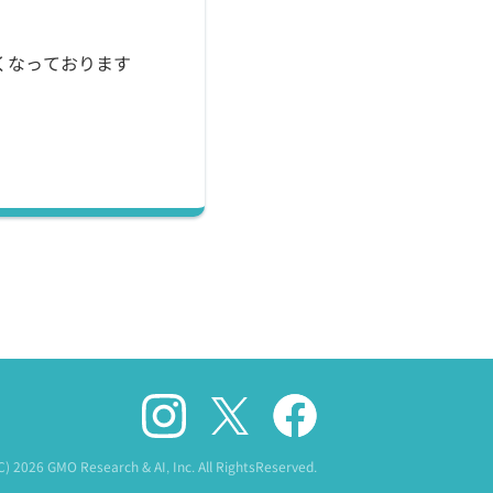
くなっております
(C)
2026 GMO Research & AI, Inc. All RightsReserved.