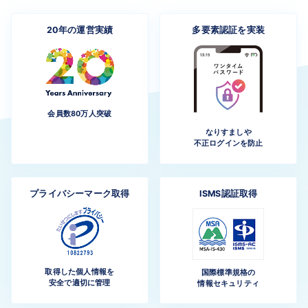
20年の
運営実績
多要素認証を
実装
会員数80万人突破
なりすましや
不正ログインを防止
プライバシー
マーク
取得
ISMS
認証取得
取得した個人情報を
国際標準規格の
安全で適切に管理
情報セキュリティ