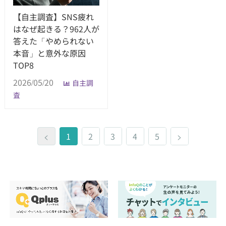
【自主調査】SNS疲れ
はなぜ起きる？962人が
答えた「やめられない
本音」と意外な原因
TOP8
2026/05/20
自主調
査
<
1
2
3
4
5
>