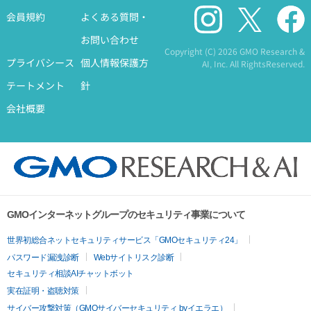
会員規約
よくある質問・
お問い合わせ
Copyright (C)
2026 GMO Research &
プライバシース
個人情報保護方
AI, Inc. All RightsReserved.
テートメント
針
会社概要
GMOインターネットグループのセキュリティ事業について
世界初総合ネットセキュリティサービス「GMOセキュリティ24」
パスワード漏洩診断
Webサイトリスク診断
セキュリティ相談AIチャットボット
実在証明・盗聴対策
サイバー攻撃対策（GMOサイバーセキュリティ byイエラエ）