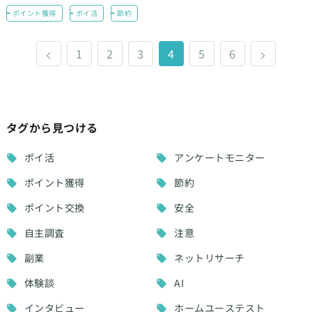
ポイント獲得
ポイ活
節約
<
1
2
3
4
5
6
>
タグから見つける
ポイ活
アンケートモニター
ポイント獲得
節約
ポイント交換
安全
自主調査
注意
副業
ネットリサーチ
体験談
AI
インタビュー
ホームユーステスト