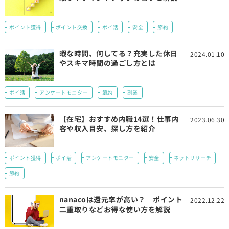
ポイント獲得
ポイント交換
ポイ活
安全
節約
暇な時間、何してる？充実した休日
2024.01.10
やスキマ時間の過ごし方とは
ポイ活
アンケートモニター
節約
副業
【在宅】おすすめ内職14選！仕事内
2023.06.30
容や収入目安、探し方を紹介
ポイント獲得
ポイ活
アンケートモニター
安全
ネットリサーチ
節約
nanacoは還元率が高い？ ポイント
2022.12.22
二重取りなどお得な使い方を解説