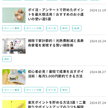
ポイ活・アンケートで貯めたポイン
2024.11.19
トを最大限活用！おすすめのお小遣
いの使い道5選
ポイント獲得
ポイント交換
ポイ活
節約
副業
掃除で家計節約！光熱費削減と長寿
2024.10.24
命家電を実現する賢い掃除術
節約
初心者必見！最短で成果を出すポイ
2024.08.27
活術｜毎月5,000円節約できる方法
ポイント獲得
ポイント交換
ポイ活
節約
楽天ポイントを貯める方法3選！二重
2024.07.24
取りやポイントアップのコツも解説