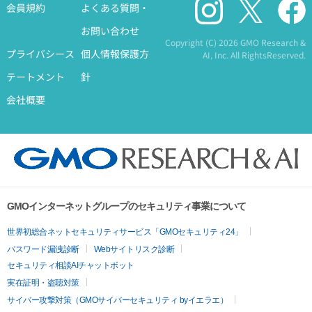
会員規約
よくある質問・
お問い合わせ
Copyright (C)
2026 GMO Research &
プライバシース
個人情報保護方
AI, Inc. All RightsReserved.
テートメント
針
会社概要
GMOインターネットグループのセキュリティ事業について
世界初総合ネットセキュリティサービス「GMOセキュリティ24」
パスワード漏洩診断
Webサイトリスク診断
セキュリティ相談AIチャットボット
実在証明・盗聴対策
サイバー攻撃対策（GMOサイバーセキュリティ byイエラエ）