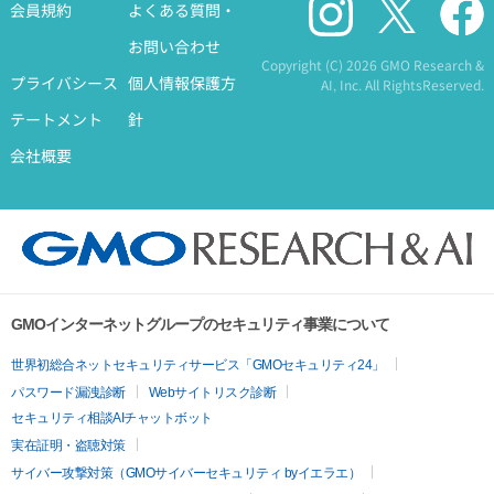
会員規約
よくある質問・
お問い合わせ
Copyright (C)
2026 GMO Research &
プライバシース
個人情報保護方
AI, Inc. All RightsReserved.
テートメント
針
会社概要
GMOインターネットグループのセキュリティ事業について
世界初総合ネットセキュリティサービス「GMOセキュリティ24」
パスワード漏洩診断
Webサイトリスク診断
セキュリティ相談AIチャットボット
実在証明・盗聴対策
サイバー攻撃対策（GMOサイバーセキュリティ byイエラエ）