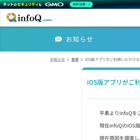
無料診断
お知らせ
お知らせ
重要
iOS版アプリがご利用いただけ
iOS版アプリが
平素よりinfo
現在infoQのi
現在原因を調査し