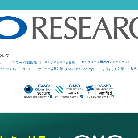
ついて
セキュリティ相談AIチャットボット
4」
パスワード漏洩診断
Webサイトリスク診断
セキ
ュリティ byイエラエ）
サイバー攻撃対策（GMO Flatt Security）
なりすまし対策