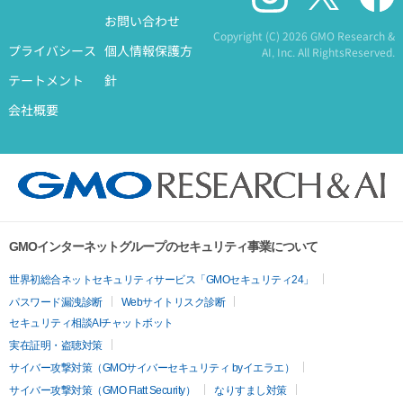
お問い合わせ
Copyright (C)
2026 GMO Research &
プライバシース
個人情報保護方
AI, Inc. All RightsReserved.
テートメント
針
会社概要
GMOインターネットグループのセキュリティ事業について
世界初総合ネットセキュリティサービス「GMOセキュリティ24」
パスワード漏洩診断
Webサイトリスク診断
セキュリティ相談AIチャットボット
実在証明・盗聴対策
サイバー攻撃対策（GMOサイバーセキュリティ byイエラエ）
サイバー攻撃対策（GMO Flatt Security）
なりすまし対策