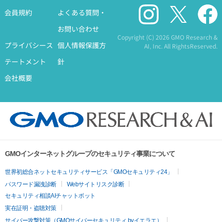
会員規約
よくある質問・
お問い合わせ
Copyright (C)
2026 GMO Research &
プライバシース
個人情報保護方
AI, Inc. All RightsReserved.
テートメント
針
会社概要
GMOインターネットグループのセキュリティ事業について
世界初総合ネットセキュリティサービス「GMOセキュリティ24」
パスワード漏洩診断
Webサイトリスク診断
セキュリティ相談AIチャットボット
実在証明・盗聴対策
サイバー攻撃対策（GMOサイバーセキュリティ byイエラエ）